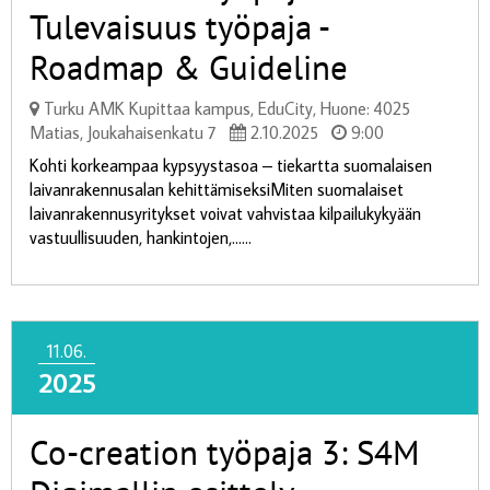
Tulevaisuus työpaja -
Roadmap & Guideline​
Turku AMK Kupittaa kampus, EduCity, Huone: 4025
Matias, Joukahaisenkatu 7
2.10.2025
9:00
Kohti korkeampaa kypsyystasoa – tiekartta suomalaisen
laivanrakennusalan kehittämiseksiMiten suomalaiset
laivanrakennusyritykset voivat vahvistaa kilpailukykyään
vastuullisuuden, hankintojen,......
11.06.
2025
Co-creation työpaja 3: S4M