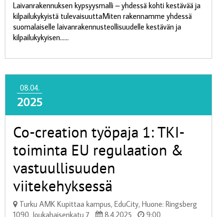
Laivanrakennuksen kypsyysmalli – yhdessä kohti kestävää ja
kilpailukykyistä tulevaisuuttaMiten rakennamme yhdessä
suomalaiselle laivanrakennusteollisuudelle kestävän ja
kilpailukykyisen......
08.04.
2025
Co-creation työpaja 1: TKI-
toiminta EU regulaation &
vastuullisuuden
viitekehyksessä​
Turku AMK Kupittaa kampus, EduCity, Huone: Ringsberg
1090, Joukahaisenkatu 7
8.4.2025
9:00