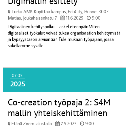
Digimallin esittely
Turku AMK Kupittaa kampus, EduCity, Huone: 3003
Matias, Joukahaisenkatu 7
11.6.2025
9:00
Digitaalinen kehityspolku – askel eteenpäinMiten
digitaaliset työkalut voivat tukea organisaation kehittymistä
ja kypsyystason arviointia? Tule mukaan työpajaan, jossa
sukellamme syvälle......
07.05.
2025
Co-creation työpaja 2: S4M
mallin yhteiskehittäminen
Etänä Zoom-alustalla
7.5.2025
9:00