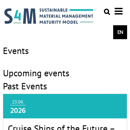
EN
Events
Upcoming events
Past Events
23.04.
2026
Cruise Ships of the Future –